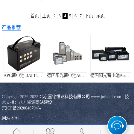
中排名**。良好技能，使用寿命长，功能稳
定。2.现代良好的胶体电..
首页
上页
2
3
4
5
6
7
下页
尾页
产品推荐
APC蓄电池 BATT12100APC
德国阳光蓄电池A600 系列
德国阳光蓄电池A500 系列
Copyright 2022-2022 
北京嘉铭恒达科技有限公司
 www.jmhddl.com   技
术支持：八方资源
网站建设
京ICP备2020046794号
网站地图
德国阳光蓄电池A412 系列
德国阳光蓄电池A412/100A
德国阳光蓄电池A412/65G6