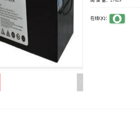
阅 读 量：27629
在线QQ：